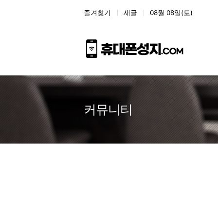
상단 네비
즐겨찾기
새글
08월 08일(토)
커뮤니티