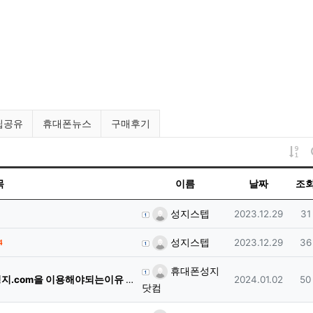
팁공유
휴대폰뉴스
구매후기
게
목
이름
날짜
조
등록자
등록일
조
성지스텝
2023.12.29
31
댓글
등록자
등록일
조
성지스텝
2023.12.29
36
4
등록자
휴대폰성지
등록일
조
휴대폰 성지 시세 및 좌표 휴대폰성지.com을 이용해야되는이유 ( 휴대폰싸게사는법)
2024.01.02
50
닷컴