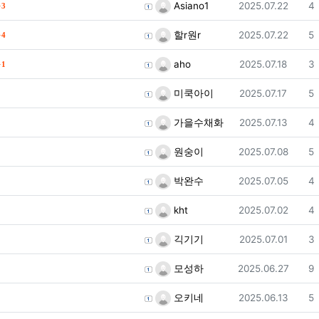
댓글
등록자
등록일
조
Asiano1
2025.07.22
4
3
댓글
등록자
등록일
조
할r원r
2025.07.22
5
4
댓글
등록자
등록일
조
aho
2025.07.18
3
1
등록자
등록일
조
미쿡아이
2025.07.17
5
등록자
등록일
조
가을수채화
2025.07.13
4
등록자
등록일
조
원숭이
2025.07.08
5
등록자
등록일
조
박완수
2025.07.05
4
등록자
등록일
조
kht
2025.07.02
4
등록자
등록일
조
긱기기
2025.07.01
3
등록자
등록일
조
모성하
2025.06.27
9
등록자
등록일
조
오키네
2025.06.13
5