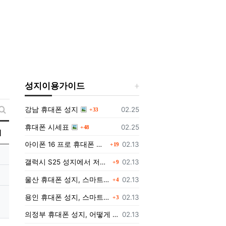
성지이용가이드
댓글
등록일
시물 정렬
강남 휴대폰 성지
02.25
33
게시판 검색
댓글
등록일
휴대폰 시세표
02.25
48
회
댓글
등록일
아이폰 16 프로 휴대폰 성지에서 구매하는 방법과 가격
02.13
19
회
댓글
등록일
갤럭시 S25 성지에서 저렴하게 구매하는 방법
02.13
9
회
댓글
등록일
울산 휴대폰 성지, 스마트폰을 더 저렴하게 구매할 수 있는 방법은?
02.13
4
댓글
등록일
용인 휴대폰 성지, 스마트폰을 더 저렴하게 구입하는 방법!
02.13
3
회
등록일
의정부 휴대폰 성지, 어떻게 저렴하게 스마트폰을 구입할 수 있을까?
02.13