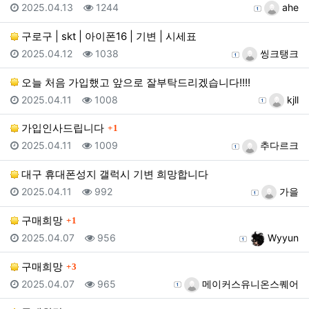
등록일
조회
등록자
2025.04.13
1244
ahe
구로구 | skt | 아이폰16 | 기변 | 시세표
등록일
조회
등록자
2025.04.12
1038
씽크탱크
오늘 처음 가입했고 앞으로 잘부탁드리겠습니다!!!!
등록일
조회
등록자
2025.04.11
1008
kjll
댓글
가입인사드립니다
1
등록일
조회
등록자
2025.04.11
1009
추다르크
대구 휴대폰성지 갤럭시 기변 희망합니다
등록일
조회
등록자
2025.04.11
992
가을
댓글
구매희망
1
등록일
조회
등록자
2025.04.07
956
Wyyun
댓글
구매희망
3
등록일
조회
등록자
2025.04.07
965
메이커스유니온스퀘어