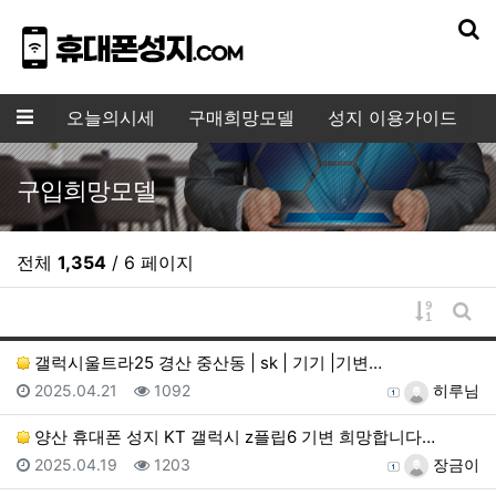
기
메뉴
오늘의시세
구매희망모델
성지 이용가이드
구입희망모델
전체
1,354
/ 6 페이지
게시물 
게시
갤럭시울트라25 경산 중산동 | sk | 기기 |기변…
등록일
조회
등록자
2025.04.21
1092
히루님
양산 휴대폰 성지 KT 갤럭시 z플립6 기변 희망합니다…
등록일
조회
등록자
2025.04.19
1203
장금이