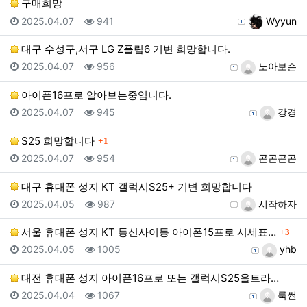
구매희망
등록일
조회
등록자
2025.04.07
941
Wyyun
대구 수성구,서구 LG Z플립6 기변 희망합니다.
등록일
조회
등록자
2025.04.07
956
노아보슨
아이폰16프로 알아보는중임니다.
등록일
조회
등록자
2025.04.07
945
강경
댓글
S25 희망합니다
1
등록일
조회
등록자
2025.04.07
954
곤곤곤곤
대구 휴대폰 성지 KT 갤럭시S25+ 기변 희망합니다
등록일
조회
등록자
2025.04.05
987
시작하자
댓글
서울 휴대폰 성지 KT 통신사이동 아이폰15프로 시세표…
3
등록일
조회
등록자
2025.04.05
1005
yhb
대전 휴대폰 성지 아이폰16프로 또는 갤럭시S25울트라…
등록일
조회
등록자
2025.04.04
1067
룩썬