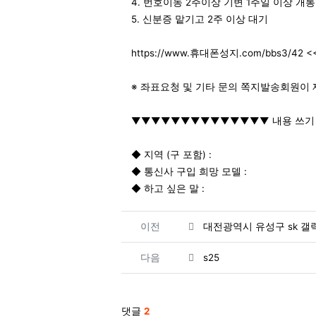
4. 번호이동 2주이상 기변 1주일 이상 개통
5. 신분증 맡기고 2주 이상 대기
https://www.휴대폰성지.com/bbs3/
※ 좌표요청 및 기타 문의 쪽지발송회원이
▼▼▼▼▼▼▼▼▼▼▼▼▼▼ 내용 쓰
◆ 지역 (구 포함) :
◆ 통신사 구입 희망 모델 :
◆ 하고 싶은 말 :
관련자료
이전
대전광역시 유성구 sk 갤
다음
s25
댓글
2