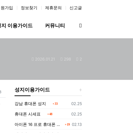
회원가입
정보찾기
제휴문의
신고글
검색
성지 이용가이드
커뮤니티
작성일
조회수
댓글수
2026.01.21
298
2
성지이용가이드
8
댓글
등록일
강남 휴대폰 성지
02.25
록
33
댓글
등록일
휴대폰 시세표
02.25
48
댓글
등록일
아이폰 16 프로 휴대폰 성지에서 구매하는 방법과 가격
02.13
19
댓글