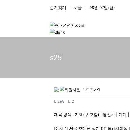
상단 네비
즐겨찾기
새글
08월 07일(금)
s25
작성자 정보
작성
수호천사1
컨텐츠 정보
조회
댓글
298
2
본문
제목 양식 : 지역(구 포함) | 통신사 | 기
[예시 1] 서울 휴대폰 성지 KT 통신사이동