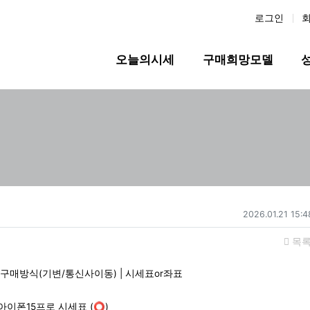
로그인
메인 메뉴
오늘의시세
구매희망모델
작성일
2026.01.21 15:4
목
기 | 구매방식(기변/통신사이동) | 시세표or좌표
 아이폰15프로 시세표 (⭕)