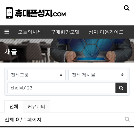
기
메뉴
오늘의시세
구매희망모델
성지 이용가이드
새글
게시판그룹
검색대상
필수
검색어
검색
전체게시물 그룹 목록
전체
커뮤니티
전체
0
/ 1 페이지
새