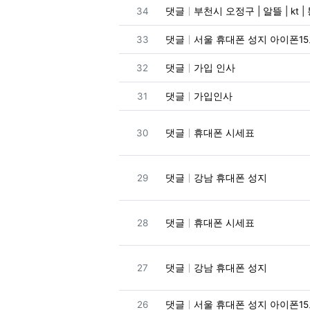
번호
34
댓글
부천시 오정구 | 알뜰 | kt
번호
33
댓글
서울 휴대폰 성지 아이폰1
번호
32
댓글
가입 인사
번호
31
댓글
가입인사
번호
30
댓글
휴대폰 시세표
번호
29
댓글
강남 휴대폰 성지
번호
28
댓글
휴대폰 시세표
번호
27
댓글
강남 휴대폰 성지
번호
26
댓글
서울 휴대폰 성지 아이폰1