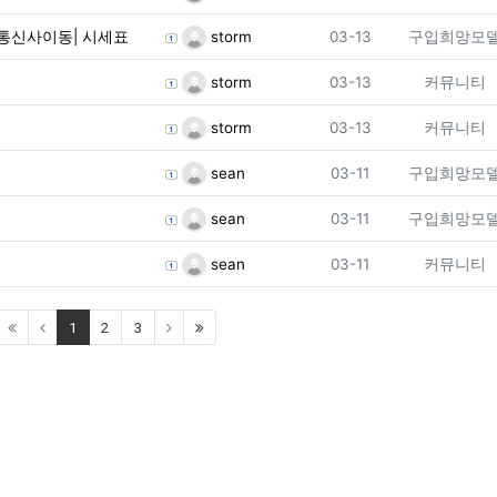
등록자
등록일
 | 통신사이동| 시세표
storm
03-13
구입희망모
등록자
등록일
storm
03-13
커뮤니티
등록자
등록일
storm
03-13
커뮤니티
등록자
등록일
sean
03-11
구입희망모
등록자
등록일
sean
03-11
구입희망모
등록자
등록일
sean
03-11
커뮤니티
(current)
(last)
1
2
3